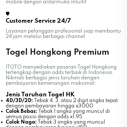
mobile dengan antarmuka intuitif
🛡️
Customer Service 24/7
Layanan pelanggan profesional siap membantu
24 jam melalui berbagai channel
Togel Hongkong Premium
1TOTO menyediakan pasaran Togel Hongkong
terlengkap dengan odds terbaik di Indonesia.
Nikmati berbagai jenis taruhan dengan
pembayaran kemenangan maksimal:
Jenis Taruhan Togel HK
4D/3D/2D:
Tebak 4, 3, atau 2 digit angka tepat
dengan pembayaran hingga x3000
Colok Bebas:
Tebak 1 angka yang muncul di
semua posisi dengan odds x1.95
Colok Naga:
Tebak 3 angka yang muncul