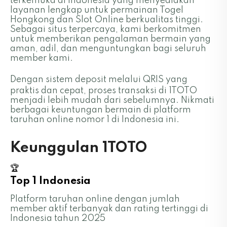
terkemuka di Indonesia yang menyediakan
layanan lengkap untuk permainan Togel
Hongkong dan Slot Online berkualitas tinggi.
Sebagai situs terpercaya, kami berkomitmen
untuk memberikan pengalaman bermain yang
aman, adil, dan menguntungkan bagi seluruh
member kami.
Dengan sistem deposit melalui
QRIS
yang
praktis dan cepat, proses transaksi di 1TOTO
menjadi lebih mudah dari sebelumnya. Nikmati
berbagai keuntungan bermain di platform
taruhan online nomor 1 di Indonesia ini.
Keunggulan 1TOTO
🏆
Top 1 Indonesia
Platform taruhan online dengan jumlah
member aktif terbanyak dan rating tertinggi di
Indonesia tahun 2025