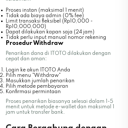
Proses instan (maksimal 1 menit)
Tidak ada biaya admin (0% fee)
Limit transaksi fleksibel (Rp10,000 -
Rp10,000,000)
Dapat dilakukan kapan saja (24 jam)
Tidak perlu input manual nomor rekening
Prosedur Withdraw
Penarikan dana di 1TOTO dilakukan dengan
cepat dan aman:
Login ke akun 1TOTO Anda
Pilih menu "Withdraw"
Masukkan jumlah penarikan
Pilih metode pembayaran
Konfirmasi permintaan
Proses penarikan biasanya selesai dalam 1-5
menit untuk metode e-wallet dan maksimal 1
jam untuk transfer bank.