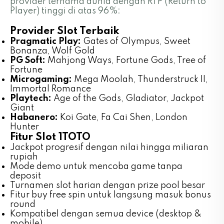
provider ternama dunia dengan RTP (Return to
Player) tinggi di atas 96%:
Provider Slot Terbaik
Pragmatic Play:
Gates of Olympus, Sweet
Bonanza, Wolf Gold
PG Soft:
Mahjong Ways, Fortune Gods, Tree of
Fortune
Microgaming:
Mega Moolah, Thunderstruck II,
Immortal Romance
Playtech:
Age of the Gods, Gladiator, Jackpot
Giant
Habanero:
Koi Gate, Fa Cai Shen, London
Hunter
Fitur Slot 1TOTO
Jackpot progresif dengan nilai hingga miliaran
rupiah
Mode demo untuk mencoba game tanpa
deposit
Turnamen slot harian dengan prize pool besar
Fitur buy free spin untuk langsung masuk bonus
round
Kompatibel dengan semua device (desktop &
mobile)