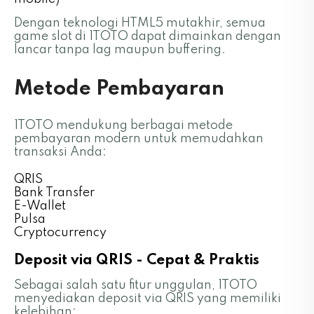
Dengan teknologi HTML5 mutakhir, semua
game slot di 1TOTO dapat dimainkan dengan
lancar tanpa lag maupun buffering.
Metode Pembayaran
1TOTO mendukung berbagai metode
pembayaran modern untuk memudahkan
transaksi Anda:
QRIS
Bank Transfer
E-Wallet
Pulsa
Cryptocurrency
Deposit via QRIS - Cepat & Praktis
Sebagai salah satu fitur unggulan, 1TOTO
menyediakan deposit via QRIS yang memiliki
kelebihan: